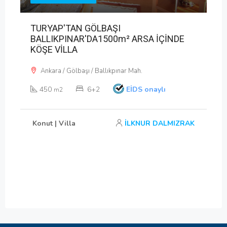
TURYAP'TAN GÖLBAŞI
BALLIKPINAR'DA1500m² ARSA İÇİNDE
KÖŞE VİLLA
Ankara / Gölbaşı / Ballıkpınar Mah.
450
6+2
EİDS onaylı
m2
Konut | Villa
İLKNUR DALMIZRAK