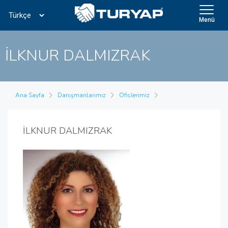
Menü
İLKNUR DALMIZRAK
Ana Sayfa
Danışmanlarımız
Ofislerimiz
İLKNUR DALMIZRAK