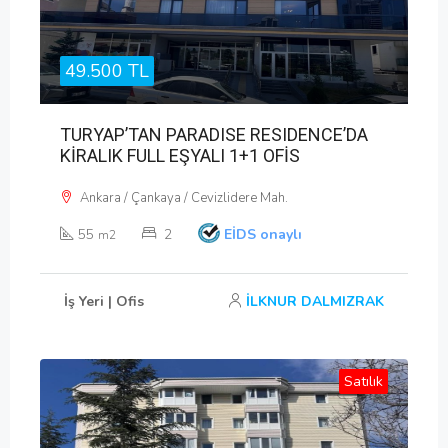
49.500 TL
TURYAP’TAN PARADISE RESIDENCE’DA
KİRALIK FULL EŞYALI 1+1 OFİS
Ankara / Çankaya / Cevizlidere Mah.
55
2
EİDS onaylı
m2
İş Yeri | Ofis
İLKNUR DALMIZRAK
Satılık