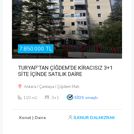
7.850.000 TL
TURYAP'TAN ÇİĞDEM'DE KİRACISIZ 3+1
SİTE İÇİNDE SATILIK DAİRE
Ankara / Çankaya / Çiğdem Mah.
110
3+1
EİDS onaylı
m2
Konut | Daire
İLKNUR DALMIZRAK