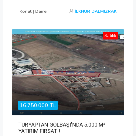
Konut | Daire
İLKNUR DALMIZRAK
Satılık
16.750.000 TL
TURYAPTAN GÖLBAŞI'NDA 5.000 M²
YATIRIM FIRSATI!!