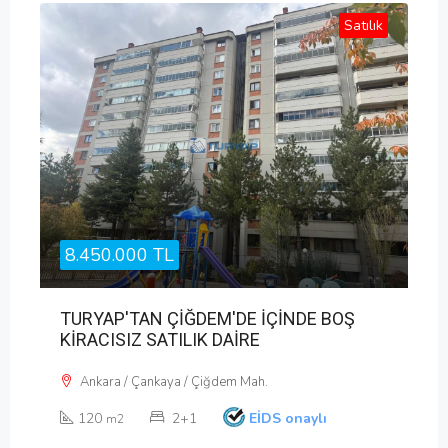
Satılık
8.450.000 TL
TURYAP'TAN ÇİĞDEM'DE İÇİNDE BOŞ
KİRACISIZ SATILIK DAİRE
Ankara / Çankaya / Çiğdem Mah.
120
2+1
EİDS onaylı
m2