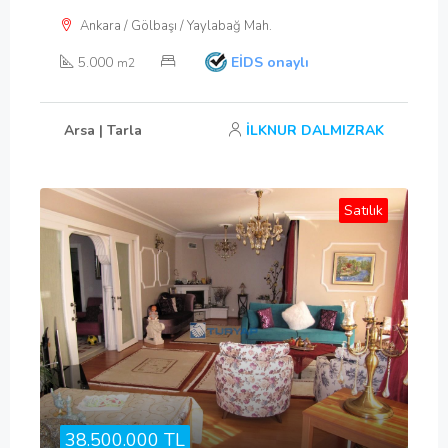
Ankara / Gölbaşı / Yaylabağ Mah.
5.000
EİDS onaylı
m2
Arsa | Tarla
İLKNUR DALMIZRAK
Satılık
38.500.000 TL