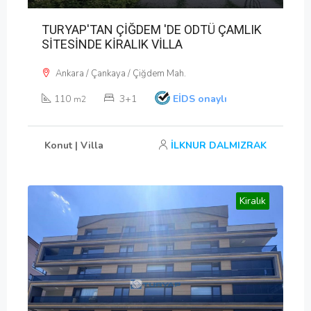
TURYAP'TAN ÇİĞDEM 'DE ODTÜ ÇAMLIK
SİTESİNDE KİRALIK VİLLA
Ankara / Çankaya / Çiğdem Mah.
110
3+1
EİDS onaylı
m2
Konut | Villa
İLKNUR DALMIZRAK
Kiralık