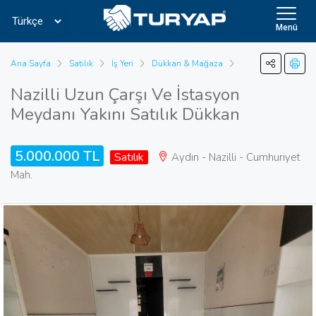
Menü
Ana Sayfa
Satılık
İş Yeri
Dükkan & Mağaza
Nazilli Uzun Çarşı Ve İstasyon
Meydanı Yakını Satılık Dükkan
5.000.000 TL
Satılık
Aydın - Nazilli - Cumhuriyet
Mah.