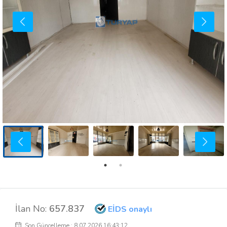
İlan No:
657.837
EİDS onaylı
Son Güncelleme : 8.07.2026 16:43:12