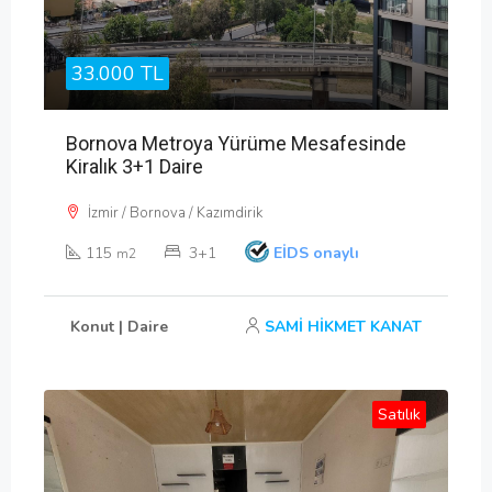
33.000 TL
Bornova Metroya Yürüme Mesafesinde
Kiralık 3+1 Daire
İzmir / Bornova / Kazımdirik
115
3+1
EİDS onaylı
m2
Konut | Daire
SAMİ HİKMET KANAT
Satılık