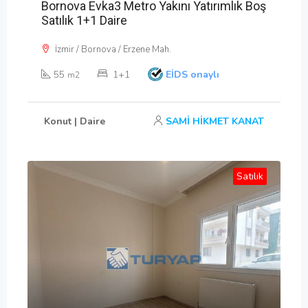
Bornova Evka3 Metro Yakını Yatırımlık Boş
Satılık 1+1 Daire
İzmir / Bornova / Erzene Mah.
55
1+1
EİDS onaylı
m2
Konut | Daire
SAMİ HİKMET KANAT
Satılık