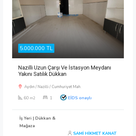
5.000.000 TL
Nazilli Uzun Çarşı Ve İstasyon Meydanı
Yakını Satılık Dükkan
Aydın / Nazilli / Cumhuriyet Mah.
60
1
EİDS onaylı
m2
İş Yeri | Dükkan &
Mağaza
SAMİ HİKMET KANAT