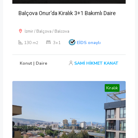
Balçova Onur'da Kiralık 3+1 Bakımlı Daire
İzmir / Balçova / Balcova
130
3+1
EİDS onaylı
m2
Konut | Daire
SAMİ HİKMET KANAT
Kiralık