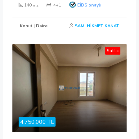
140
4+1
EİDS onaylı
m2
Konut | Daire
SAMİ HİKMET KANAT
Satılık
4.750.000 TL