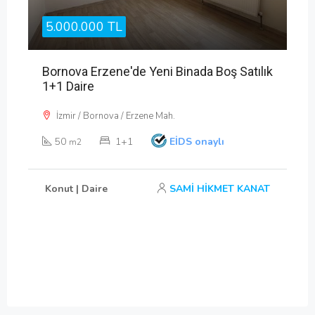
5.000.000 TL
Bornova Erzene'de Yeni Binada Boş Satılık
1+1 Daire
İzmir / Bornova / Erzene Mah.
50
1+1
EİDS onaylı
m2
Konut | Daire
SAMİ HİKMET KANAT