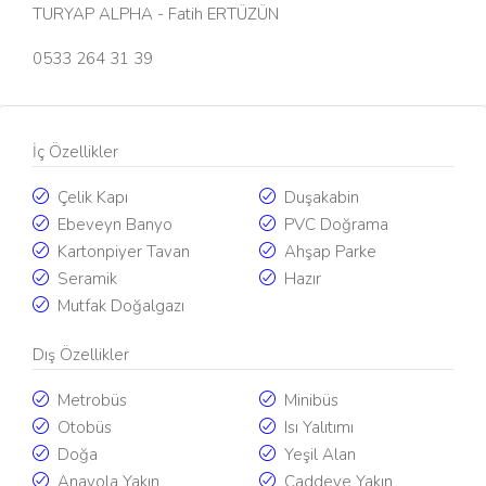
TURYAP ALPHA - Fatih ERTÜZÜN
0533 264 31 39
İç Özellikler
Çelik Kapı
Duşakabin
Ebeveyn Banyo
PVC Doğrama
Kartonpiyer Tavan
Ahşap Parke
Seramik
Hazır
Mutfak Doğalgazı
Dış Özellikler
Metrobüs
Minibüs
Otobüs
Isı Yalıtımı
Doğa
Yeşil Alan
Anayola Yakın
Caddeye Yakın