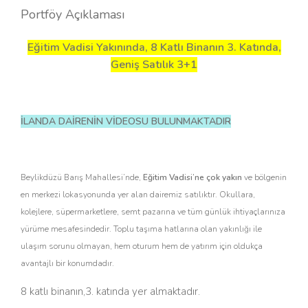
Portföy Açıklaması
Eğitim Vadisi Yakınında, 8 Katlı Binanın 3. Katında,
Geniş Satılık 3+1
İLANDA DAİRENİN VİDEOSU BULUNMAKTADIR
Beylikdüzü Barış Mahallesi’nde,
Eğitim Vadisi’ne çok yakın
ve bölgenin
en merkezi lokasyonunda yer alan dairemiz satılıktır. Okullara,
kolejlere, süpermarketlere, semt pazarına ve tüm günlük ihtiyaçlarınıza
yürüme mesafesindedir. Toplu taşıma hatlarına olan yakınlığı ile
ulaşım sorunu olmayan, hem oturum hem de yatırım için oldukça
avantajlı bir konumdadır.
8 katlı binanın,3. katında yer almaktadır.