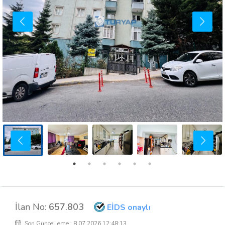
İlan No:
657.803
EİDS onaylı
Son Güncelleme : 8.07.2026 12:48:13