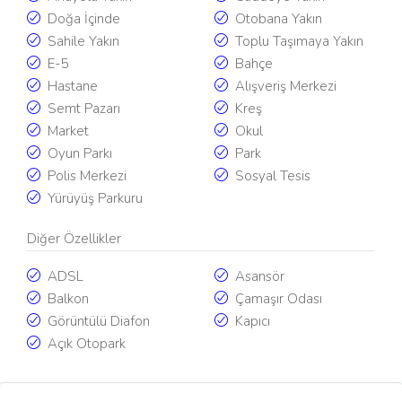
Doğa İçinde
Otobana Yakın
Sahile Yakın
Toplu Taşımaya Yakın
E-5
Bahçe
Hastane
Alışveriş Merkezi
Semt Pazarı
Kreş
Market
Okul
Oyun Parkı
Park
Polis Merkezi
Sosyal Tesis
Yürüyüş Parkuru
Diğer Özellikler
ADSL
Asansör
Balkon
Çamaşır Odası
Görüntülü Diafon
Kapıcı
Açık Otopark