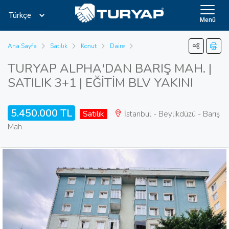
Menü
Ana Sayfa
Satılık
Konut
Daire
TURYAP ALPHA'DAN BARIŞ MAH. |
SATILIK 3+1 | EĞİTİM BLV YAKINI
5.450.000 TL
Satılık
İstanbul - Beylikdüzü - Barış
Mah.