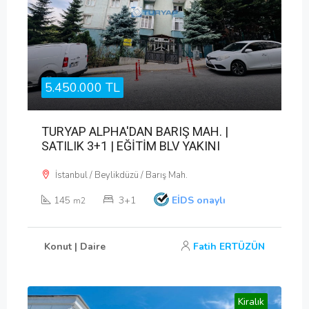
5.450.000 TL
TURYAP ALPHA'DAN BARIŞ MAH. |
SATILIK 3+1 | EĞİTİM BLV YAKINI
İstanbul / Beylikdüzü / Barış Mah.
145
3+1
EİDS onaylı
m2
Konut | Daire
Fatih ERTÜZÜN
Kiralık