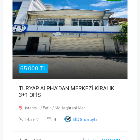
65.000 TL
TURYAP ALPHA'DAN MERKEZİ KİRALIK
3+1 OFİS
İstanbul / Fatih / Mollagürani Mah.
145
4
EİDS onaylı
m2