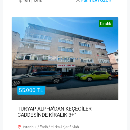
İş Yeri | Ofis
Fatih ERTÜZÜN
Kiralık
55.000 TL
TURYAP ALPHA'DAN KEÇECİLER
CADDESİNDE KİRALIK 3+1
İstanbul / Fatih / Hırka-i Şerif Mah.