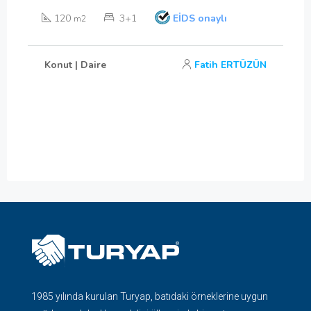
120
3+1
EİDS onaylı
m2
Konut | Daire
Fatih ERTÜZÜN
1985 yılında kurulan Turyap, batıdaki örneklerine uygun