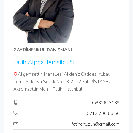
GAYRİMENKUL DANIŞMANI
Fatih Alpha Temsilciliği
Akşemsettin Mahallesi Akdeniz Caddesi Albay
Cemil Sakarya Sokak No:1 K:2 D:2 Fatih/İSTANBUL-
Akşemsettin Mah. - Fatih - İstanbul
05332643139
0 212 700 66 66
fatihertuzun@gmail.com