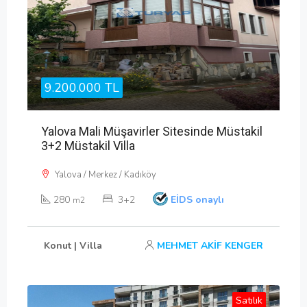
9.200.000 TL
Yalova Mali Müşavirler Sitesinde Müstakil
3+2 Müstakil Villa
Yalova / Merkez / Kadıköy
280
3+2
EİDS onaylı
m2
Konut | Villa
MEHMET AKİF KENGER
Satılık