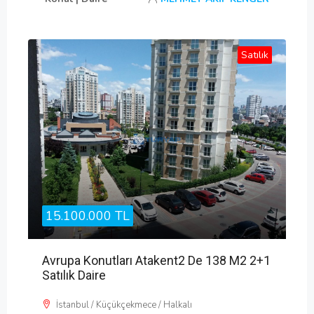
Satılık
15.100.000 TL
Avrupa Konutları Atakent2 De 138 M2 2+1
Satılık Daire
İstanbul / Küçükçekmece / Halkalı