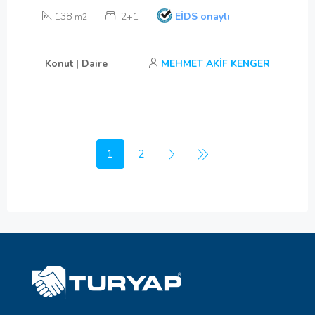
138
2+1
EİDS onaylı
m2
Konut | Daire
MEHMET AKİF KENGER
1
2