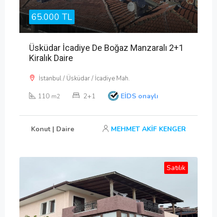
65.000 TL
Üsküdar İcadiye De Boğaz Manzaralı 2+1
Kiralık Daire
İstanbul / Üsküdar / İcadiye Mah.
110
2+1
EİDS onaylı
m2
Konut | Daire
MEHMET AKİF KENGER
Satılık