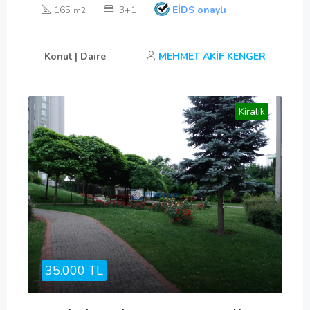
165
3+1
EİDS onaylı
m2
Konut | Daire
MEHMET AKİF KENGER
Kiralık
35.000 TL