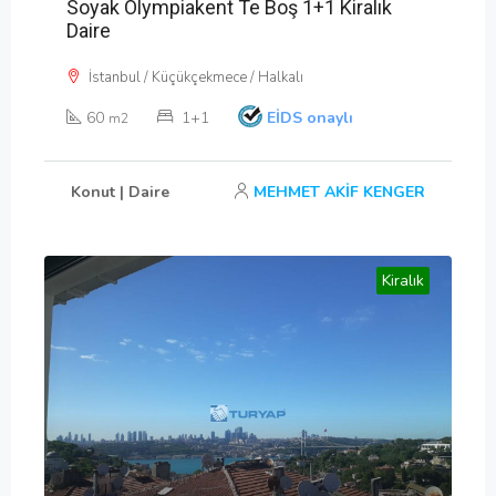
Soyak Olympiakent Te Boş 1+1 Kiralık
Daire
İstanbul / Küçükçekmece / Halkalı
60
1+1
EİDS onaylı
m2
Konut | Daire
MEHMET AKİF KENGER
Kiralık