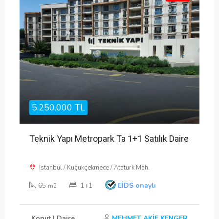
5.250.000 TL
Teknik Yapı Metropark Ta 1+1 Satılık Daire
İstanbul / Küçükçekmece / Atatürk Mah.
65
1+1
EİDS onaylı
m2
Konut | Daire
MEHMET AKİF KENGER