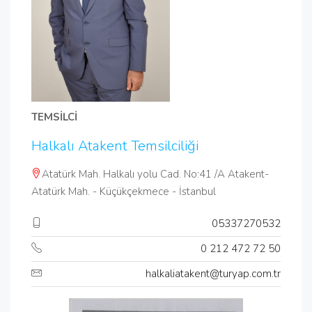
TEMSİLCİ
Halkalı Atakent Temsilciliği
Atatürk Mah. Halkalı yolu Cad. No:41 /A Atakent-
Atatürk Mah. - Küçükçekmece - İstanbul
05337270532
0 212 472 72 50
halkaliatakent@turyap.com.tr