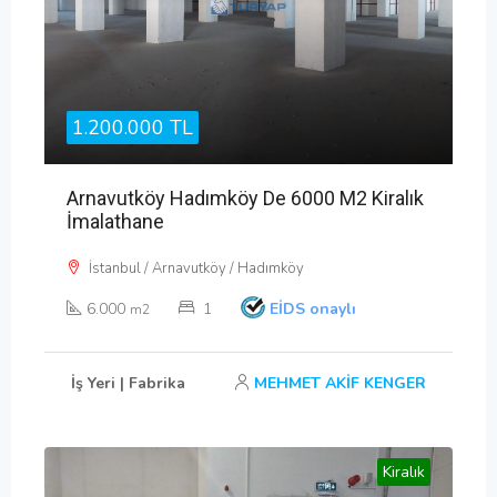
1.200.000 TL
Arnavutköy Hadımköy De 6000 M2 Kiralık
İmalathane
İstanbul / Arnavutköy / Hadımköy
6.000
1
EİDS onaylı
m2
İş Yeri | Fabrika
MEHMET AKİF KENGER
Kiralık