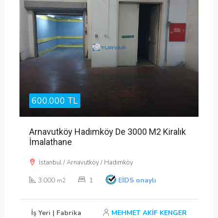
600.000 TL
Arnavutköy Hadımköy De 3000 M2 Kiralık
İmalathane
İstanbul / Arnavutköy / Hadımköy
3.000
1
EİDS onaylı
m2
İş Yeri | Fabrika
MEHMET AKİF KENGER