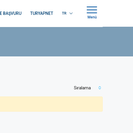
E BAŞVURU
TURYAPNET
TR
Menü
Sıralama