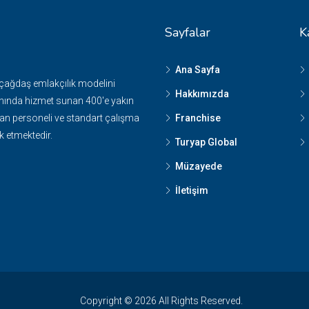
Sayfalar
K
Ana Sayfa
 çağdaş emlakçılık modelini
Hakkımızda
nında hizmet sunan 400'e yakın
n personeli ve standart çalışma
Franchise
k etmektedir.
Turyap Global
Müzayede
İletişim
Copyright © 2026 All Rights Reserved.