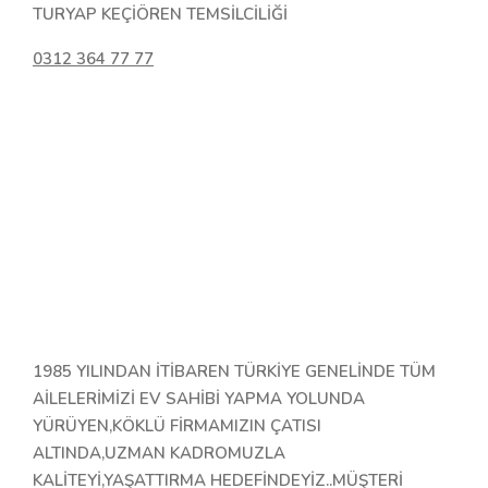
TURYAP KEÇİÖREN TEMSİLCİLİĞİ
0312 364 77 77
1985 YILINDAN İTİBAREN TÜRKİYE GENELİNDE TÜM
AİLELERİMİZİ EV SAHİBİ YAPMA YOLUNDA
YÜRÜYEN,KÖKLÜ FİRMAMIZIN ÇATISI
ALTINDA,UZMAN KADROMUZLA
KALİTEYİ,YAŞATTIRMA HEDEFİNDEYİZ..MÜŞTERİ