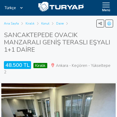
Menü
Ana Sayfa
Kiralık
Konut
Daire
SANCAKTEPEDE OVACIK
MANZARALI GENİŞ TERASLI EŞYALI
1+1 DAİRE
48.500 TL
Kiralık
Ankara - Keçiören - Yükseltepe
2