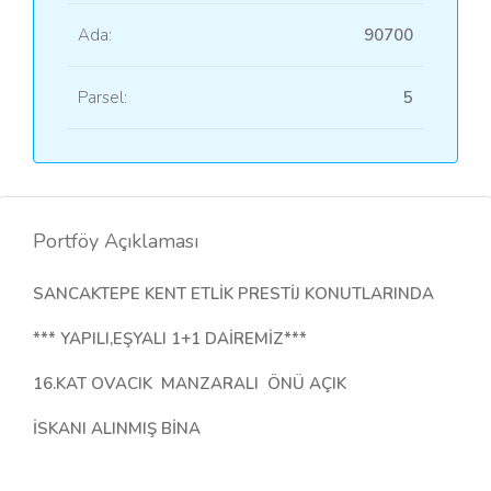
Ada:
90700
Parsel:
5
Portföy Açıklaması
SANCAKTEPE KENT ETLİK PRESTİJ KONUTLARINDA
*** YAPILI,EŞYALI 1+1 DAİREMİZ***
16.KAT OVACIK MANZARALI ÖNÜ AÇIK
İSKANI ALINMIŞ BİNA