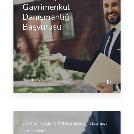
Gayrimenkul
Danışmanlığı
Başvurusu
Detaylı Bilgi
Sizi 41 yıllık güçlü TURYAP Franchise ağına katılmaya
davet ediyoruz