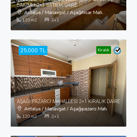
BAKIMLI 2+1 SATILIK DAiRE
Antalya / Manavgat / Aşağıhisar Mah.
110
m2
2+1
25.000 TL
Kiralık
AŞAĞI PAZARCI MAHALLESİ 2+1 KİRALIK DAİRE
Antalya / Manavgat / Aşağıpazarcı Mah.
120
m2
2+1