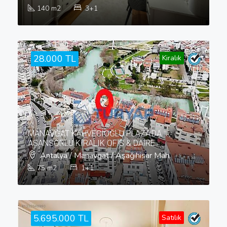
140
m2
3+1
28.000 TL
Kiralık
MANAVGAT KAHVECIOĞLU PLAZA'DA
ASANSÖRLÜ KIRALIK OFİS & DAİRE
Antalya / Manavgat / Aşağıhisar Mah.
75
m2
1+1
5.695.000 TL
Satılık