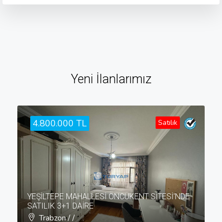
Yeni İlanlarımız
4.800.000 TL
Satılık
YEŞİLTEPE MAHALLESİ ÖNCÜKENT SİTESİ'NDE
SATILIK 3+1 DAİRE
Trabzon / /