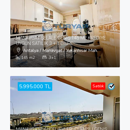
MANAVGAT ŞELALE GENİŞ 145 M2 KREDIYE
UYGUN SATILIK 3 + 1 DAİRE
Antalya / Manavgat / Yukarıhisar Mah.
145
m2
3+1
5.995.000 TL
Satılık
MANAVGAT BAHÇELIEVLER İÇİ YAPILI GENİŞ