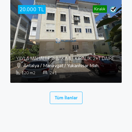
20.000 TL
Kiralık
YAYLA MAHALLESİ BAKIMLI KİRALIK 2+1 DAİRE
Antalya / Manavgat / Yukarıhisar Mah.
120
m2
2+1
Tüm İlanlar