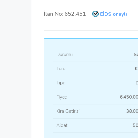
İlan No:
652.451
EİDS onaylı
Durumu:
Sa
Türü:
K
Tipi:
D
Fiyat:
6.450.0
Kira Getirisi:
38.0
Aidat:
50