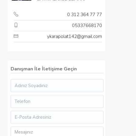
0 312 364 77 77
05337668170
ykarapolat142@gmail.com
Danışman İle İletişime Geçin