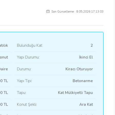
Son Güncelleme : 8.05.2026 17:13:03
tılık
Bulunduğu Kat:
2
onut
Yapı Durumu:
İkinci El
aire
Durumu:
Kiracı Oturuyor
00 TL
Yapı Tipi:
Betonarme
00 TL
Tapu:
Kat Mülkiyetli Tapu
0 TL
Konut Şekli:
Ara Kat