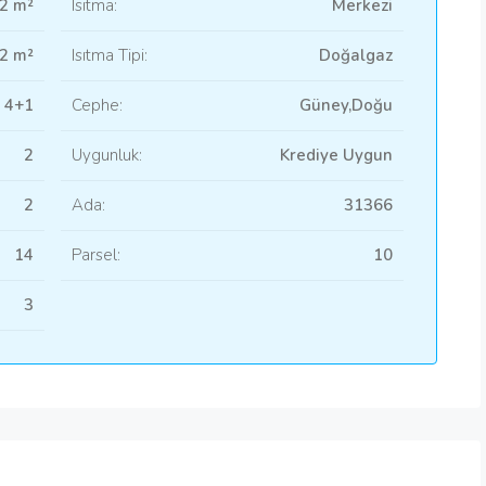
2 m²
Isıtma:
Merkezi
2 m²
Isıtma Tipi:
Doğalgaz
4+1
Cephe:
Güney,Doğu
2
Uygunluk:
Krediye Uygun
2
Ada:
31366
14
Parsel:
10
3