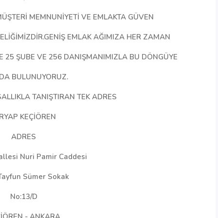
.MÜŞTERİ MEMNUNİYETİ VE EMLAKTA GÜVEN
CELİĞİMİZDİR.GENİŞ EMLAK AĞIMIZA HER ZAMAN
DE 25 ŞUBE VE 256 DANIŞMANIMIZLA BU DÖNGÜYE
IDA BULUNUYORUZ.
ALLIKLA TANIŞTIRAN TEK ADRES
RYAP KEÇİÖREN
ADRES
allesi Nuri Pamir Caddesi
 Tayfun Sümer Sokak
No:13/D
İÖREN - ANKARA