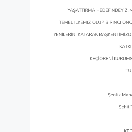
​YAŞATTIRMA HEDEFİNDEYİZ.
TEMEL İLKEMİZ OLUP BİRİNCİ ÖN
YENİLERİNİ KATARAK BAŞKENTİMİZ
KATK
KEÇİÖRENİ KURUMS
TU
Şenlik Mah
Şehit
KEÇ