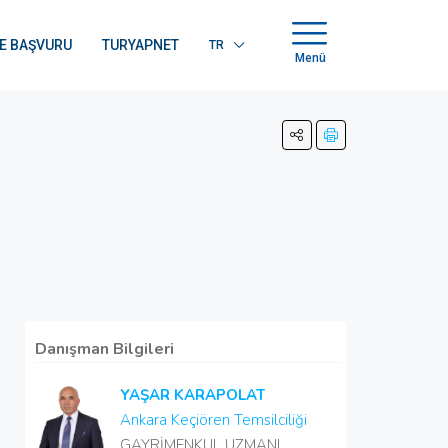
E BAŞVURU
TURYAPNET
TR
Menü
Danışman Bilgileri
YAŞAR KARAPOLAT
Ankara Keçiören Temsilciliği
GAYRİMENKUL UZMANI