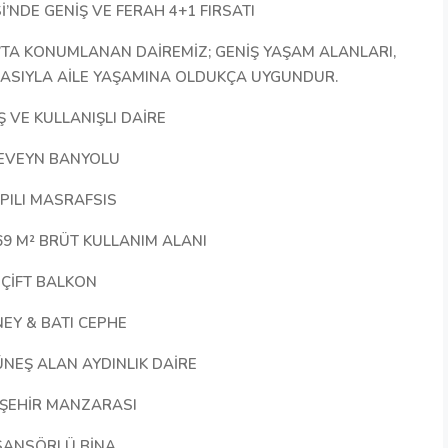
’NDE GENİŞ VE FERAH 4+1 FIRSATI
’TA KONUMLANAN DAİREMİZ; GENİŞ YAŞAM ALANLARI,
RASIYLA AİLE YAŞAMINA OLDUKÇA UYGUNDUR.
Ş VE KULLANIŞLI DAİRE
EVEYN BANYOLU
PILI MASRAFSIS
169 M² BRÜT KULLANIM ALANI
ÇİFT BALKON
EY & BATI CEPHE
NEŞ ALAN AYDINLIK DAİRE
 ŞEHİR MANZARASI
SANSÖRLÜ BİNA