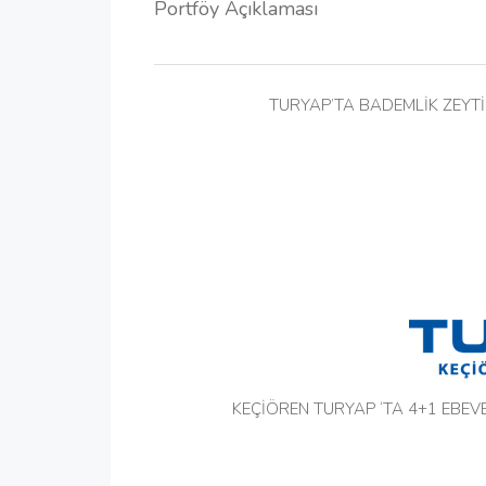
Portföy Açıklaması
TURYAP’TA BADEMLİK ZEYTİ
KEÇİÖREN TURYAP ‘TA 4+1 EBE