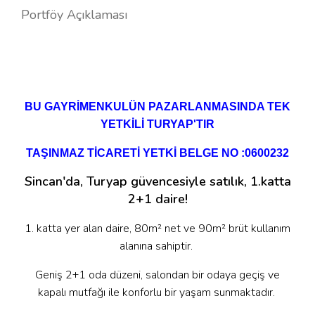
Portföy Açıklaması
BU GAYRİMENKULÜN PAZARLANMASINDA TEK
YETKİLİ TURYAP'TIR
TAŞINMAZ TİCARETİ YETKİ BELGE NO :0600232
Sincan'da, Turyap güvencesiyle satılık, 1.katta
2+1 daire!
1. katta yer alan daire, 80m² net ve 90m² brüt kullanım
alanına sahiptir.
Geniş 2+1 oda düzeni, salondan bir odaya geçiş ve
kapalı mutfağı ile konforlu bir yaşam sunmaktadır.