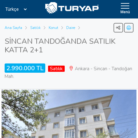
Menü
Ana Sayfa
Satılık
Konut
Daire
SİNCAN TANDOĞANDA SATILIK
KATTA 2+1
2.990.000 TL
Satılık
Ankara - Sincan - Tandoğan
Mah.