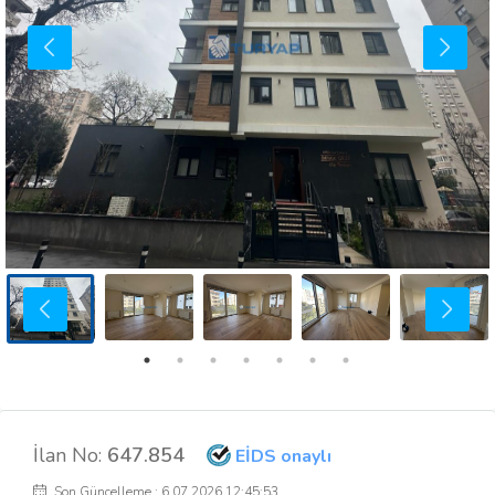
İlan No:
647.854
EİDS onaylı
Son Güncelleme : 6.07.2026 12:45:53