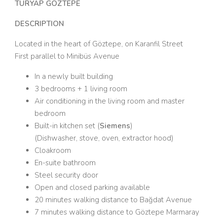
TURYAP GÖZTEPE
DESCRIPTION
Located in the heart of Göztepe, on Karanfil Street
First parallel to Minibüs Avenue
In a newly built building
3 bedrooms + 1 living room
Air conditioning in the living room and master
bedroom
Built-in kitchen set (
Siemens
)
(Dishwasher, stove, oven, extractor hood)
Cloakroom
En-suite bathroom
Steel security door
Open and closed parking available
20 minutes walking distance to Bağdat Avenue
7 minutes walking distance to Göztepe Marmaray