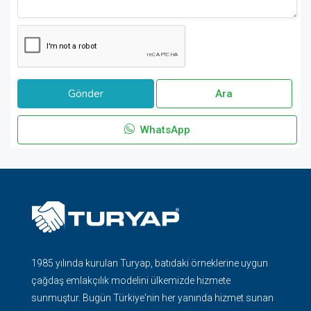
Ara
WhatsApp
1985 yılında kurulan Turyap, batıdaki örneklerine uygun
çağdaş emlakçılık modelini ülkemizde hizmete
sunmuştur. Bugün Türkiye'nin her yanında hizmet sunan