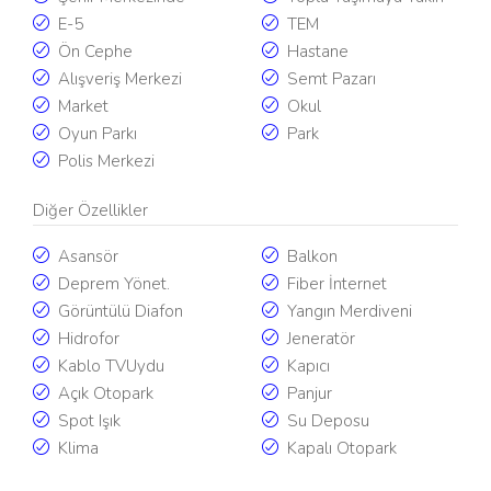
E-5
TEM
Ön Cephe
Hastane
Alışveriş Merkezi
Semt Pazarı
Market
Okul
Oyun Parkı
Park
Polis Merkezi
Diğer Özellikler
Asansör
Balkon
Deprem Yönet.
Fiber İnternet
Görüntülü Diafon
Yangın Merdiveni
Hidrofor
Jeneratör
Kablo TVUydu
Kapıcı
Açık Otopark
Panjur
Spot Işık
Su Deposu
Klima
Kapalı Otopark