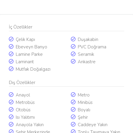
İç Özellikler
Çelik Kapı
Duşakabin
Ebeveyn Banyo
PVC Doğrama
Lamine Parke
Seramik
Laminant
Ankastre
Mutfak Doğalgazı
Dış Özellikler
Anayol
Metro
Metrobüs
Minibüs
Otobüs
Boyalı
Isı Yalıtımı
Şehir
Anayola Yakın
Caddeye Yakın
Şehir Merkezinde
Toplu Taşımaya Yakın