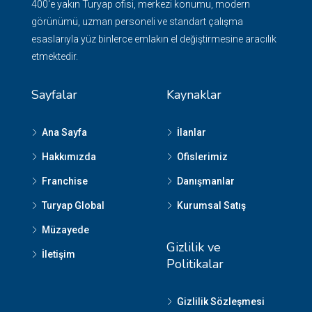
400'e yakın Turyap ofisi, merkezi konumu, modern
görünümü, uzman personeli ve standart çalışma
esaslarıyla yüz binlerce emlakın el değiştirmesine aracılık
etmektedir.
Sayfalar
Kaynaklar
Ana Sayfa
İlanlar
Hakkımızda
Ofislerimiz
Franchise
Danışmanlar
Turyap Global
Kurumsal Satış
Müzayede
Gizlilik ve
İletişim
Politikalar
Gizlilik Sözleşmesi