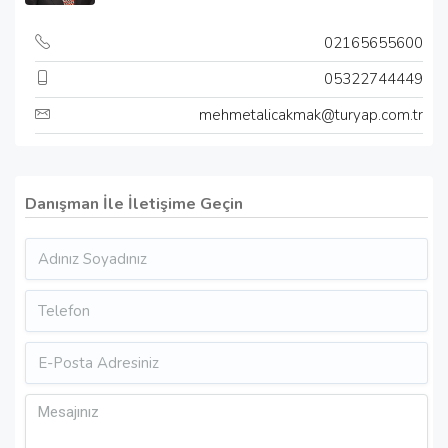
02165655600
05322744449
mehmetalicakmak@turyap.com.tr
Danışman İle İletişime Geçin