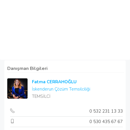
Danışman Bilgileri
Fatma CERRAHOĞLU
İskenderun Çözüm Temsilciliği
TEMSİLCİ
0 532 231 13 33
0 530 435 67 67