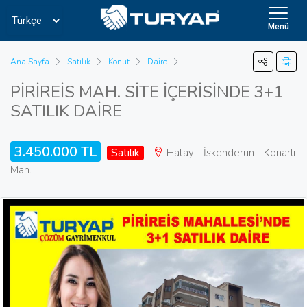
Menü
Ana Sayfa
Satılık
Konut
Daire
PİRİREİS MAH. SİTE İÇERİSİNDE 3+1
SATILIK DAİRE
3.450.000 TL
Satılık
Hatay - İskenderun - Konarlı
Mah.