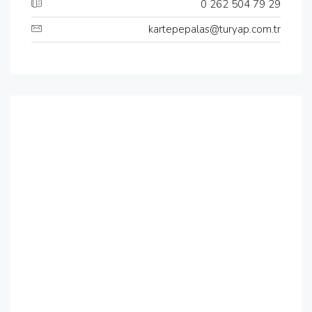
0 262 504 79 29
kartepepalas@turyap.com.tr