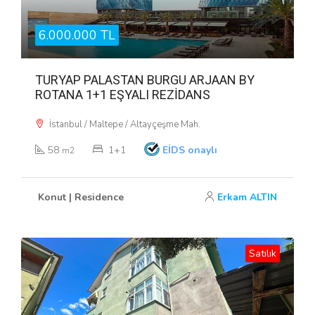
6.000.000 TL
TURYAP PALASTAN BURGU ARJAAN BY
ROTANA 1+1 EŞYALI REZİDANS
İstanbul / Maltepe / Altayçeşme Mah.
58
1+1
EİDS onaylı
m2
Konut | Residence
Erkam ALTIN
Satılık