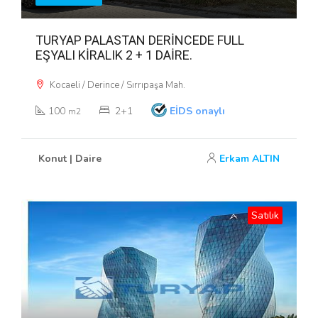
TURYAP PALASTAN DERİNCEDE FULL
EŞYALI KİRALIK 2 + 1 DAİRE.
Kocaeli / Derince / Sırrıpaşa Mah.
100
2+1
EİDS onaylı
m2
Konut | Daire
Erkam ALTIN
Satılık