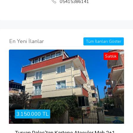
05415386141
En Yeni İlanlar
Tüm İlanları Göster
Satılık
3.150.000 TL
Turyap Palas'tan Kartepe Ataevler Mah.2+1