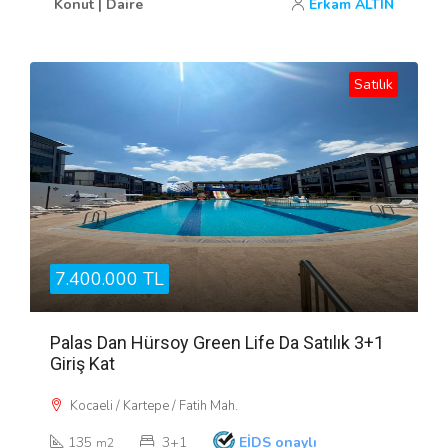
Konut | Daire
Erkam ALTIN
Satılık
7.400.000 TL
Palas Dan Hürsoy Green Life Da Satılık 3+1
Giriş Kat
Kocaeli / Kartepe / Fatih Mah.
135
3+1
EİDS onaylı
m2