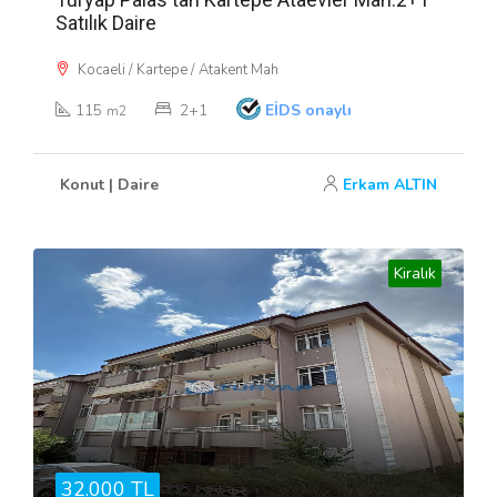
Satılık Daire
Kocaeli / Kartepe / Atakent Mah
115
2+1
EİDS onaylı
m2
Konut | Daire
Erkam ALTIN
Kiralık
32.000 TL