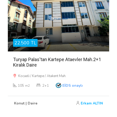
22.500 TL
Turyap Palas'tan Kartepe Ataevler Mah.2+1
Kiralık Daire
Kocaeli / Kartepe / Atakent Mah.
105
2+1
EİDS onaylı
m2
Konut | Daire
Erkam ALTIN