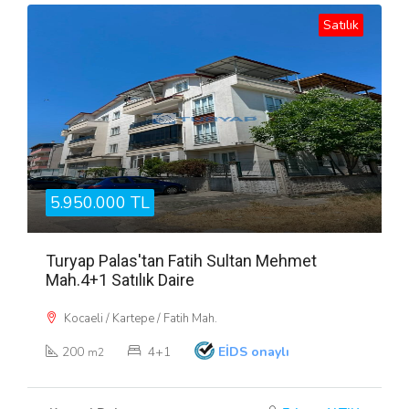
Satılık
5.950.000 TL
Turyap Palas'tan Fatih Sultan Mehmet
Mah.4+1 Satılık Daire
Kocaeli / Kartepe / Fatih Mah.
200
4+1
EİDS onaylı
m2