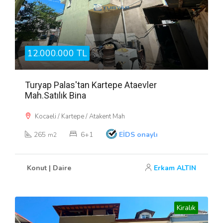
12.000.000 TL
Turyap Palas'tan Kartepe Ataevler
Mah.Satılık Bina
Kocaeli / Kartepe / Atakent Mah
265
6+1
EİDS onaylı
m2
Konut | Daire
Erkam ALTIN
Kiralık