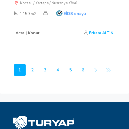
Kocaeli / Kartepe / Nusretiye Köyü
1.150
EİDS onaylı
m2
Arsa | Konut
Erkam ALTIN
1
2
3
4
5
6