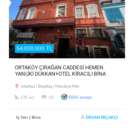
54.000.000 TL
ORTAKÖY ÇIRAĞAN CADDESİ HEMEN
YANI,İKİ DÜKKAN+OTEL KİRACILI BİNA
İstanbul / Beşiktaş / Mecidiye Mah.
175
10
EİDS onaylı
m2
İş Yeri | Bina
ERSAN BIÇAKÇI