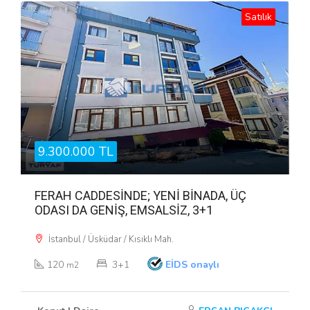
Satılık
9.300.000 TL
FERAH CADDESİNDE; YENİ BİNADA, ÜÇ
ODASI DA GENİŞ, EMSALSİZ, 3+1
İstanbul / Üsküdar / Kısıklı Mah.
120
3+1
EİDS onaylı
m2