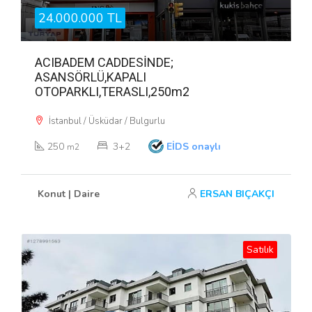
24.000.000 TL
ACIBADEM CADDESİNDE;
ASANSÖRLÜ,KAPALI
OTOPARKLI,TERASLI,250m2
İstanbul / Üsküdar / Bulgurlu
250
3+2
EİDS onaylı
m2
Konut | Daire
ERSAN BIÇAKÇI
Satılık