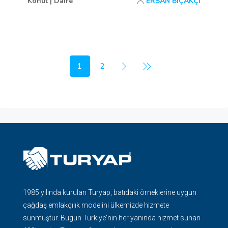
Konut | Daire
ERSAN BIÇAKÇI
1
2
1985 yılında kurulan Turyap, batıdaki örneklerine uygun
çağdaş emlakçılık modelini ülkemizde hizmete
sunmuştur. Bugün Türkiye'nin her yanında hizmet sunan