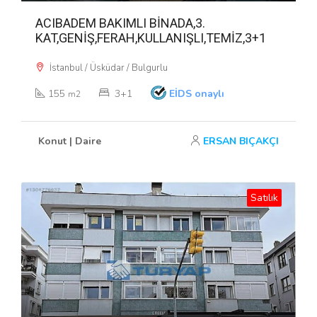
ACIBADEM BAKIMLI BİNADA,3.
KAT,GENİŞ,FERAH,KULLANIŞLI,TEMİZ,3+1
İstanbul / Üsküdar / Bulgurlu
155
3+1
EİDS onaylı
m2
Konut | Daire
ERSAN BIÇAKÇI
Satılık