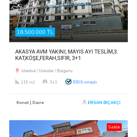
18.500.000 TL
AKASYA AVM YAKINI; MAYIS AYI TESLİM,3.
KAT,KÖŞE,FERAH,SIFIR, 3+1
İstanbul / Üsküdar / Bulgurlu
115
3+1
EİDS onaylı
m2
Konut | Daire
ERSAN BIÇAKÇI
Satılık