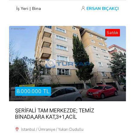
İş Yeri | Bina
ERSAN BIÇAKÇI
Satılık
8.000.000 TL
ŞERİFALİ TAM MERKEZDE; TEMİZ
BİNADA,ARA KAT,3+1,ACİL
İstanbul / Ümraniye / Yukarı Dudullu