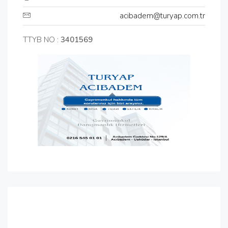
acibadem@turyap.com.tr
TTYB NO :
3401569