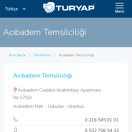
Menü
Acıbadem Temsilciliği
Ana Sayfa
Ofislerimiz
Acıbadem Temsilciliği
Acıbadem Temsilciliği
Acıbadem Caddesi İbrahimbey Apartmanı
No:125/A
Acıbadem Mah. - Üsküdar - İstanbul
0 216 545 01 01
0 532 706 54 33