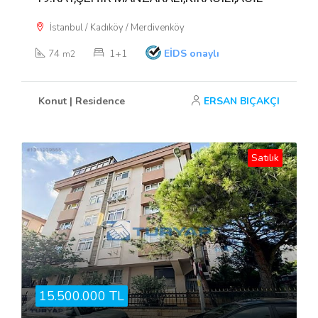
İstanbul / Kadıköy / Merdivenköy
74
1+1
EİDS onaylı
m2
Konut | Residence
ERSAN BIÇAKÇI
Satılık
15.500.000 TL