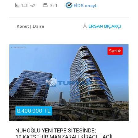
140
3+1
EİDS onaylı
m2
Konut | Daire
ERSAN BIÇAKÇI
Satılık
8.400.000 TL
NUHOĞLU YENİTEPE SİTESİNDE;
19.KAT,ŞEHİR MANZARALI,KİRACILI,ACİL