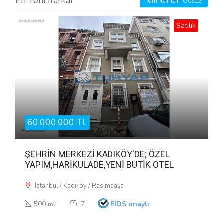
En Yeni İlanlar
Tüm İlanları Göster
Satılık
60.000.000 TL
ŞEHRİN MERKEZİ KADIKÖY'DE; ÖZEL
YAPIM,HARİKULADE,YENİ BUTİK OTEL
İstanbul / Kadıköy / Rasimpaşa
500
7
EİDS onaylı
m2