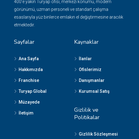
400'e yakın Turyap ofisi, merkezi konumu, modern
görünümü, uzman personeli ve standart çalışma
esaslarıyla yüz binlerce emlakın el değiştirmesine aracılık
etmektedir.
Sayfalar
Kaynaklar
Ana Sayfa
İlanlar
Hakkımızda
Ofislerimiz
Franchise
Danışmanlar
Turyap Global
Kurumsal Satış
Müzayede
Gizlilik ve
İletişim
Politikalar
Gizlilik Sözleşmesi