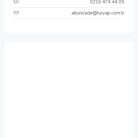
0216 474 44 05
altunizade@turyap.com.tr