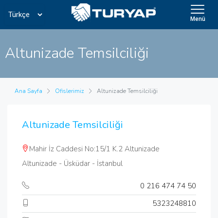
Menü
Altunizade Temsilciliği
Ana Sayfa
Ofislerimiz
Altunizade Temsilciliği
Altunizade Temsilciliği
Mahir İz Caddesi No:15/1 K.2 Altunizade
Altunizade - Üsküdar - İstanbul
0 216 474 74 50
5323248810