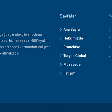
Sayfalar
K
Ana Sayfa
 çağdaş emlakçılık modelini
Hakkımızda
nında hizmet sunan 400'e yakın
n personeli ve standart çalışma
Franchise
k etmektedir.
Turyap Global
Müzayede
İletişim