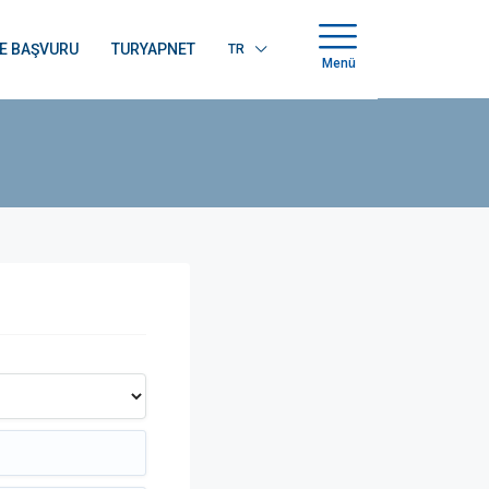
E BAŞVURU
TURYAPNET
TR
Menü