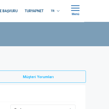
E BAŞVURU
TURYAPNET
TR
Menü
Müşteri Yorumları