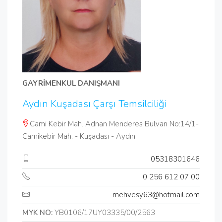
GAYRİMENKUL DANIŞMANI
Aydın Kuşadası Çarşı Temsilciliği
Cami Kebir Mah. Adnan Menderes Bulvarı No:14/1-
Camikebir Mah. - Kuşadası - Aydın
05318301646
0 256 612 07 00
mehvesy63@hotmail.com
MYK NO:
YB0106/17UY03335/00/2563