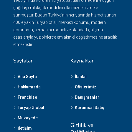
1985 yılında kurulan Turyap, batıdaki örneklerine uygun
çağdaş emlakçılık modelini ülkemizde hizmete
sunmuştur. Bugün Türkiye'nin her yanında hizmet sunan
400'e yakın Turyap ofisi, merkezi konumu, modern
görünümü, uzman personeli ve standart çalışma
esaslarıyla yüz binlerce emlakın el değiştirmesine aracılık
etmektedir.
Sayfalar
Kaynaklar
Ana Sayfa
İlanlar
Hakkımızda
Ofislerimiz
Franchise
Danışmanlar
Turyap Global
Kurumsal Satış
Müzayede
Gizlilik ve
İletişim