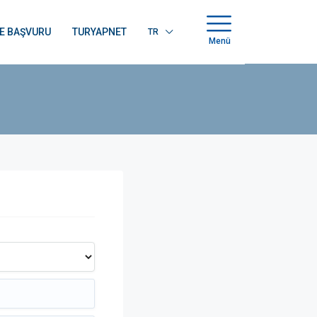
E BAŞVURU
TURYAPNET
TR
Menü