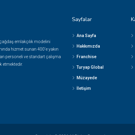
Sayfalar
K
Ana Sayfa
 çağdaş emlakçılık modelini
Hakkımızda
nında hizmet sunan 400'e yakın
n personeli ve standart çalışma
Franchise
k etmektedir.
Turyap Global
Müzayede
İletişim