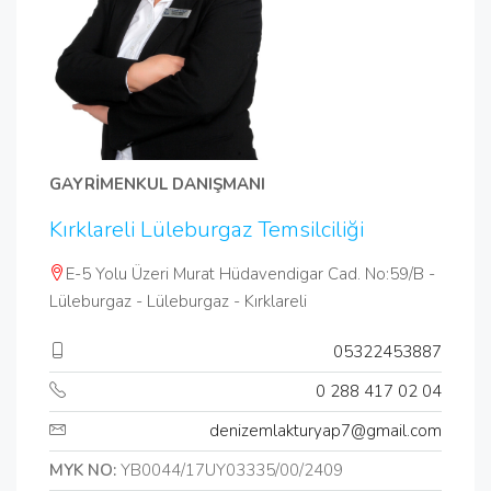
GAYRİMENKUL DANIŞMANI
Kırklareli Lüleburgaz Temsilciliği
E-5 Yolu Üzeri Murat Hüdavendigar Cad. No:59/B -
Lüleburgaz - Lüleburgaz - Kırklareli
05322453887
0 288 417 02 04
denizemlakturyap7@gmail.com
MYK NO:
YB0044/17UY03335/00/2409