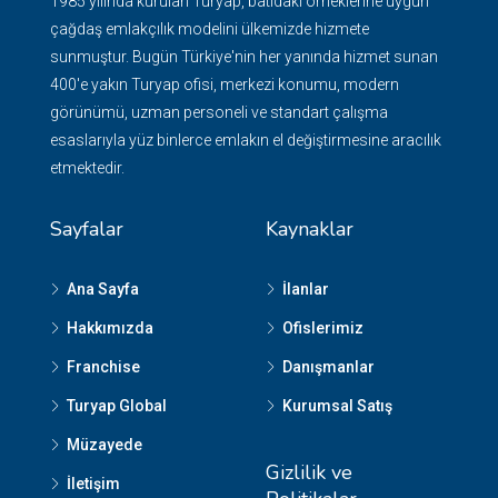
1985 yılında kurulan Turyap, batıdaki örneklerine uygun
çağdaş emlakçılık modelini ülkemizde hizmete
sunmuştur. Bugün Türkiye'nin her yanında hizmet sunan
400'e yakın Turyap ofisi, merkezi konumu, modern
görünümü, uzman personeli ve standart çalışma
esaslarıyla yüz binlerce emlakın el değiştirmesine aracılık
etmektedir.
Sayfalar
Kaynaklar
Ana Sayfa
İlanlar
Hakkımızda
Ofislerimiz
Franchise
Danışmanlar
Turyap Global
Kurumsal Satış
Müzayede
Gizlilik ve
İletişim